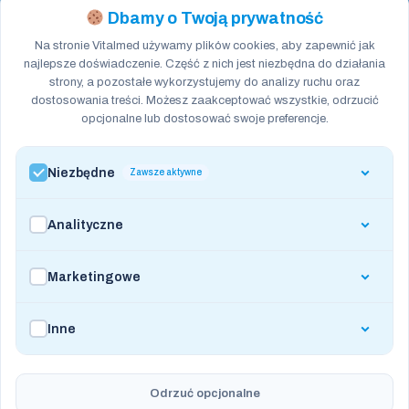
Obserwuj nas
Dbamy o Twoją prywatność
Na stronie Vitalmed używamy plików cookies, aby zapewnić jak
SZYBKI KONTAKT
najlepsze doświadczenie. Część z nich jest niezbędna do działania
strony, a pozostałe wykorzystujemy do analizy ruchu oraz
dostosowania treści. Możesz zaakceptować wszystkie, odrzucić
500 478 004
opcjonalne lub dostosować swoje preferencje.
evitalmed@gmail.com
ul. Zachodnia 15, 32-048
Jerzmanowice
Niezbędne
Zawsze aktywne
Poniedziałek - Piątek: 8:00 - 19:00
Analityczne
STRONA GŁÓWNA
ZESPÓŁ
NFZ
Marketingowe
ZABIEGI
CENNIK
Inne
AKTUALNOŚCI
KONTAKT
Odrzuć opcjonalne