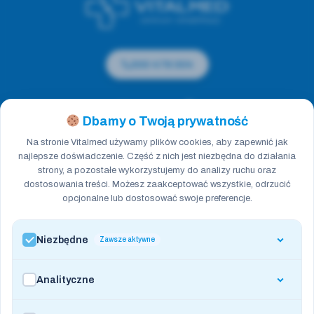
500 478 004
Obserwuj nas
Dbamy o Twoją prywatność
Na stronie Vitalmed używamy plików cookies, aby zapewnić jak
SZYBKI KONTAKT
najlepsze doświadczenie. Część z nich jest niezbędna do działania
strony, a pozostałe wykorzystujemy do analizy ruchu oraz
dostosowania treści. Możesz zaakceptować wszystkie, odrzucić
500 478 004
opcjonalne lub dostosować swoje preferencje.
evitalmed@gmail.com
ul. Zachodnia 15, 32-048
Jerzmanowice
Niezbędne
Zawsze aktywne
Poniedziałek - Piątek: 8:00 - 19:00
Analityczne
STRONA GŁÓWNA
ZESPÓŁ